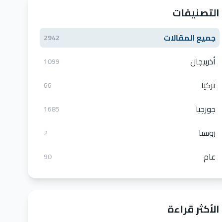
التصنيفات
جميع المقالات
2942
أذربيجان
1099
تركيا
66
جورجيا
1685
روسيا
2
عام
90
الأكثر قراءة