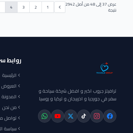
عرض
37
إلى
48
من أصل
2942
5
4
3
2
1
نتيجة
روابط س
الرئيسية
العروض ا
ترافيلز جروب اكبر و افضل شركة سياحة و
المدونة
سفر في جورجيا و اذربيجان و تركيا و روسيا
من نحن
تواصل مع
سياسة ا