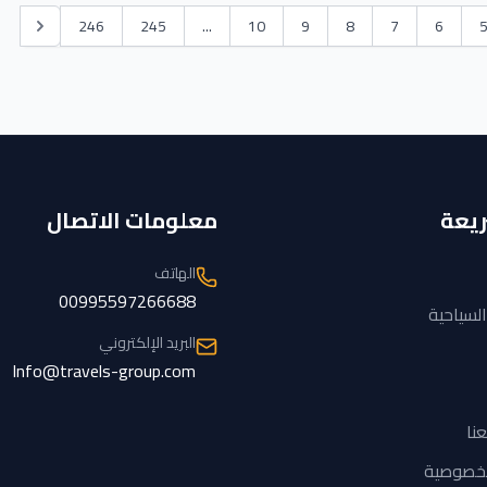
246
245
...
10
9
8
7
6
ريعة
معلومات الاتصال
الهاتف
00995597266688
لسياحية
البريد الإلكتروني
Info@travels-group.com
نا
لخصوصية