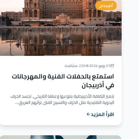
أذربيجان
03 يونيو 2024
220 مشاهدة
استمتع بالحفلات الفنية والمهرجانات
في أذربيجان
تتميز الثقافة الأذربيجانية بتنوعها وغناها التاريخي. تجسد الحرف
اليدوية التقليدية مثل الخزف والنسيج الفني تراثهم العريق....
اقرأ المزيد